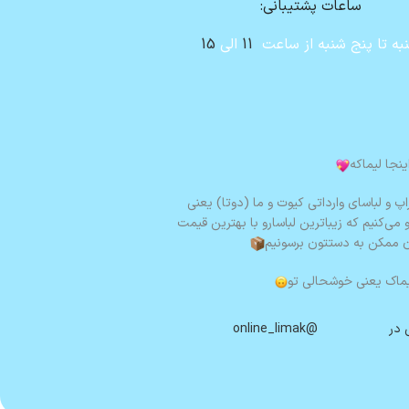
ساعات پشتیبانی:
به تا پنج شنبه از ساعت
11
الی
15
ینجا لیماکه
اپ و لباسای وارداتی کیوت و ما (دوتا) یعنی
ی‌کنیم که زیباترین لباسارو با بهترین قیمت
ن ممکن به دستتون برسونیم
ماک یعنی خوشحالی تو
 در
@online_limak