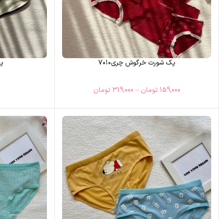
پک شورت خرگوش چری۷۰۱۰
پک
159,000
تومان
–
319,000
تومان