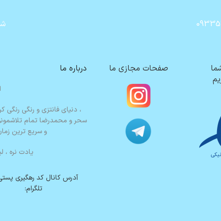
09335
شن
شما
صفحات مجازی ما
درباره ما
یم
ا
، دنیای فانتزی و رنگی رنگی کر
سحر و محمدرضا تمام تلاشمونو م
و سریع ترین زما
یادت نره ،
لی
آدرس کانال کد رهگیری پستی
تلگرام: