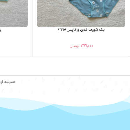
پک شورت تدی و نایس۶۹۹۸
پ
299,000
تومان
همیشه اول