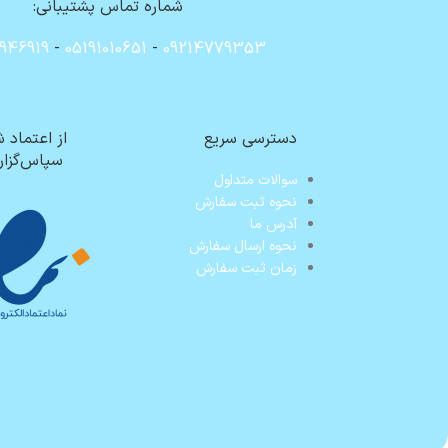
شماره تماس پشتیبانی:
946919
-
05191010651
-
09214779353
دسترسی سریع
از اعتماد 
سپاس‌گزار
سوالات متداول
نحوه ثبت سفارش
آدرس ما
نحوه ارسال سفارش
زمان ثبت سفارش