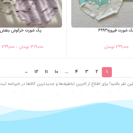
ک شورت فیروزه۶۹۹۳
پک شورت خرگوش بنفش۶۹۹۰
299,000
تومان
319,000
تومان
–
799,000
ت
→
12
11
10
…
4
3
2
1
ین نفر باشید! برای اطلاع از آخرین تخفیف‌ها و جدیدترین کالاها در خبرنامه ثبت‌ن