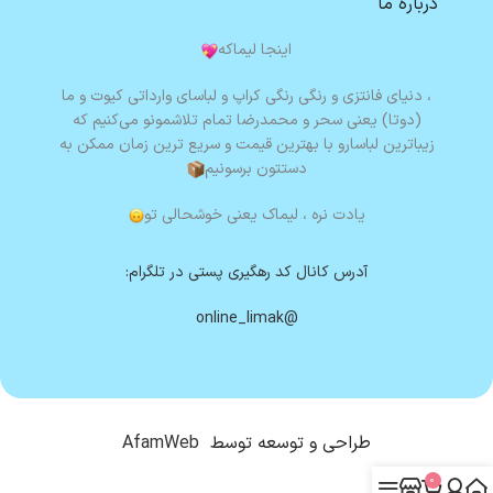
درباره ما
اینجا لیماکه
، دنیای فانتزی و رنگی رنگی کراپ و لباسای وارداتی کیوت و ما
(دوتا) یعنی سحر و محمدرضا تمام تلاشمونو می‌کنیم که
زیباترین لباسارو با بهترین قیمت و سریع ترین زمان ممکن به
دستتون برسونیم
یادت نره ،
لیماک یعنی خوشحالی تو
آدرس کانال کد رهگیری پستی در تلگرام:
@online_limak
طراحی و توسعه توسط
AfamWeb
0