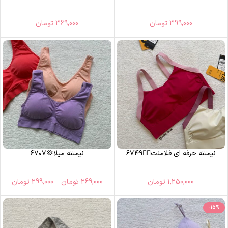
399,000
تومان
369,000
تومان
نیمتنه حرفه ای فلامنت🏃‍♀️۶۷۴۹
نیمتنه میلا💢۶۷۰۷
1,250,000
تومان
269,000
تومان
–
299,000
تومان
-15%