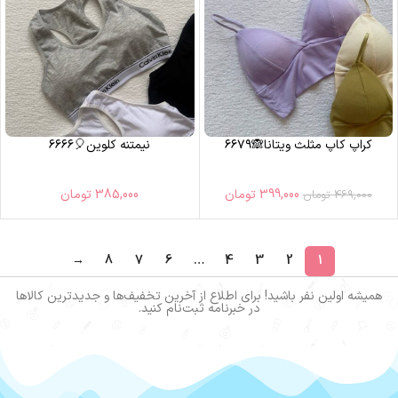
کراپ کاپ مثلث ویتانا🙈۶۶۷۹
نیمتنه کلوین🎈۶۶۶۶
399,000
تومان
385,000
تومان
469,000
تومان
→
8
7
6
…
4
3
2
1
همیشه اولین نفر باشید! برای اطلاع از آخرین تخفیف‌ها و جدیدترین کالاها
در خبرنامه ثبت‌نام کنید.