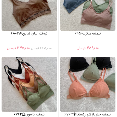
نیمتنه سکرت۶۹۵۶
نیمتنه لیان شاین🎉۶۸۰۲
489,000
تومان
345,000
تومان
445,000
تومان
نیمتنه جلوباز شو رکسانا🎇۶۷۶۳
نیمتنه دامون🔮۶۷۶۲