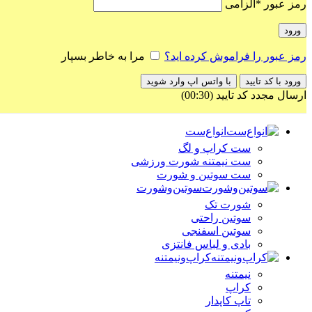
رمز عبور
*
الزامی
ورود
رمز عبور را فراموش کرده اید؟
مرا به خاطر بسپار
ورود با کد تایید
با واتس اپ وارد شوید
ارسال مجدد کد تایید
(00:
30
)
انواع‌ست
ست کراپ و لگ
ست نیمتنه شورت ورزشی
ست سوتین و شورت
سوتین‌وشورت
شورت تک
سوتین راحتی
سوتین اسفنجی
بادی و لباس فانتزی
کراپ‌ونیمتنه
نیمتنه
کراپ
تاپ کاپدار