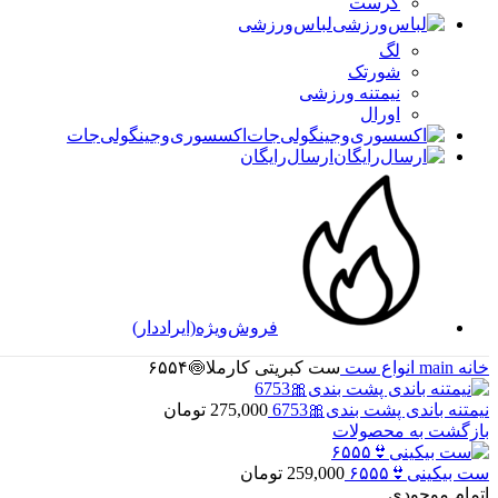
کرست
لباس‌ورزشی
لگ
شورتک
نیمتنه ورزشی
اورال
اکسسوری‌و‌جینگولی‌جات
ارسال‌رایگان
فروش‌ویژه(ایراد‌دار)
خانه
main
انواع ست
ست کبریتی کارملا🍥۶۵۵۴
نیمتنه باندی پشت بندی🎀6753
275,000
تومان
بازگشت به محصولات
ست بیکینی👙۶۵۵۵
259,000
تومان
اتمام موجودی