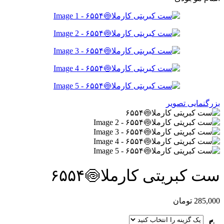
بزرگنمایی تصویر
ست کبریتی کارملا🍥۶۵۵۴
285,000
تومان