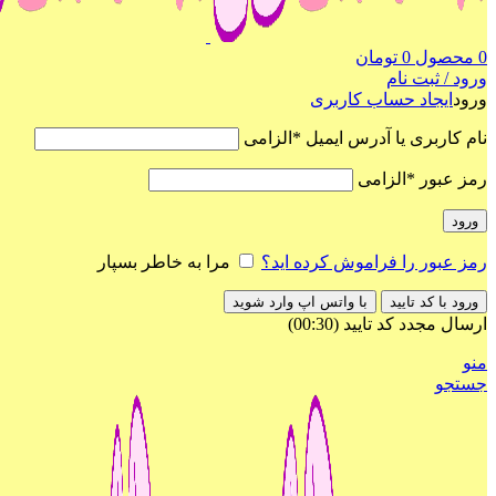
0
محصول
0
تومان
ورود / ثبت نام
ورود
ایجاد حساب کاربری
نام کاربری یا آدرس ایمیل
*
الزامی
رمز عبور
*
الزامی
ورود
رمز عبور را فراموش کرده اید؟
مرا به خاطر بسپار
ورود با کد تایید
با واتس اپ وارد شوید
ارسال مجدد کد تایید
(00:
30
)
منو
جستجو