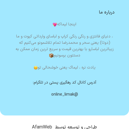
درباره ما
اینجا لیماکه
، دنیای فانتزی و رنگی رنگی کراپ و لباسای وارداتی کیوت و ما
(دوتا) یعنی سحر و محمدرضا تمام تلاشمونو می‌کنیم که
زیباترین لباسارو با بهترین قیمت و سریع ترین زمان ممکن به
دستتون برسونیم
یادت نره ،
لیماک یعنی خوشحالی تو
آدرس کانال کد رهگیری پستی در تلگرام:
@online_limak
طراحی و توسعه توسط
AfamWeb