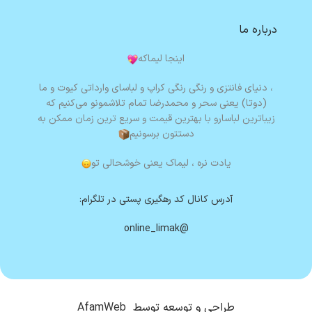
درباره ما
اینجا لیماکه
، دنیای فانتزی و رنگی رنگی کراپ و لباسای وارداتی کیوت و ما
(دوتا) یعنی سحر و محمدرضا تمام تلاشمونو می‌کنیم که
زیباترین لباسارو با بهترین قیمت و سریع ترین زمان ممکن به
دستتون برسونیم
یادت نره ،
لیماک یعنی خوشحالی تو
آدرس کانال کد رهگیری پستی در تلگرام:
@online_limak
طراحی و توسعه توسط
AfamWeb