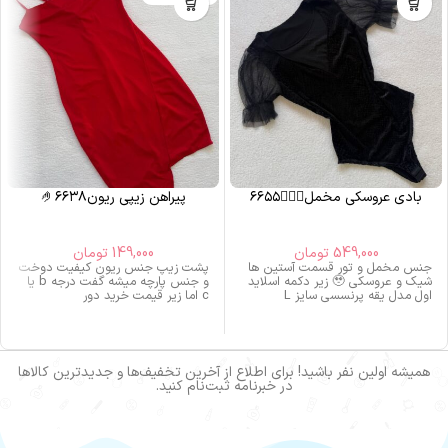
بادی عروسکی مخمل🧝🏻‍♀️۶۶۵۵
پیراهن زیپی ریون🤌۶۶۳۸
549,000
تومان
149,000
تومان
جنس مخمل و تور قسمت آستین ها
پشت زیپ جنس ریون کیفیت دوخت
شیک و عروسکی 🥹 زیر دکمه اسلاید
و جنس پارچه میشه گفت درجه b یا
اول مدل یقه پرنسسی سایز L
c اما زیر قیمت خرید دور
همیشه اولین نفر باشید! برای اطلاع از آخرین تخفیف‌ها و جدیدترین کالاها
در خبرنامه ثبت‌نام کنید.