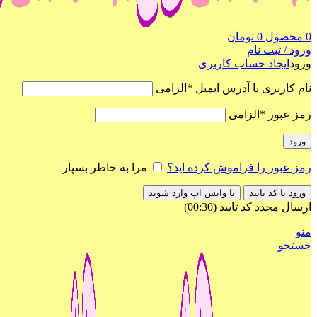
0
محصول
0
تومان
ورود / ثبت نام
ورود
ایجاد حساب کاربری
نام کاربری یا آدرس ایمیل
*
الزامی
رمز عبور
*
الزامی
ورود
رمز عبور را فراموش کرده اید؟
مرا به خاطر بسپار
ورود با کد تایید
با واتس اپ وارد شوید
ارسال مجدد کد تایید
(00:
30
)
منو
جستجو