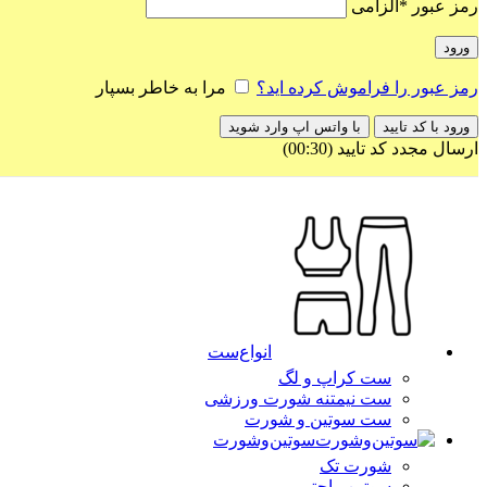
رمز عبور
*
الزامی
ورود
رمز عبور را فراموش کرده اید؟
مرا به خاطر بسپار
ورود با کد تایید
با واتس اپ وارد شوید
ارسال مجدد کد تایید
(00:
30
)
انواع‌ست
ست کراپ و لگ
ست نیمتنه شورت ورزشی
ست سوتین و شورت
سوتین‌وشورت
شورت تک
سوتین راحتی