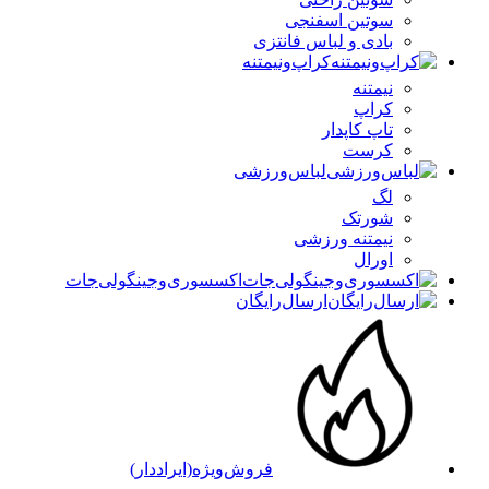
سوتین اسفنجی
بادی و لباس فانتزی
کراپ‌ونیمتنه
نیمتنه
کراپ
تاپ کاپدار
کرست
لباس‌ورزشی
لگ
شورتک
نیمتنه ورزشی
اورال
اکسسوری‌و‌جینگولی‌جات
ارسال‌رایگان
فروش‌ویژه(ایراد‌دار)