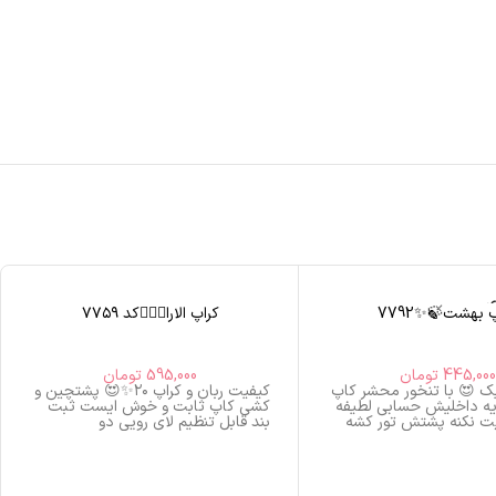
ی
 بهشت🍃✨7792
کراپ الارا🧖🏻‍♀️کد ۷۷۵۹
445,000
تومان
595,000
تومان
ک 😍 با تنخور محشر کاپ
کیفیت ربان و کراپ ۲۰✨😍 پشتچین و
ایه داخلیش حسابی لطیفه
کشی کاپ ثابت و خوش ایست ثبت
یت نکنه پشتش تور کشه
بند قابل تنظیم لای رویی دو