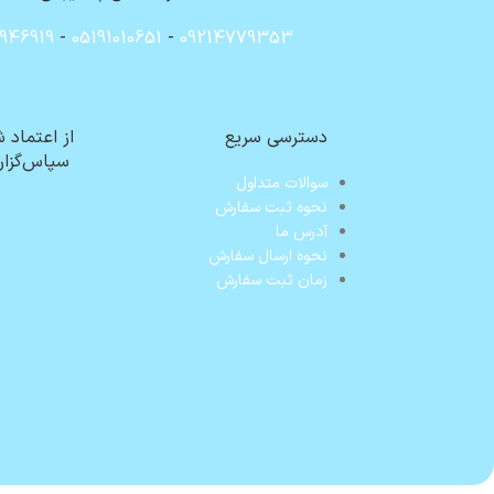
946919
-
05191010651
-
09214779353
دسترسی سریع
از اعتماد 
سپاس‌گزار
سوالات متداول
نحوه ثبت سفارش
آدرس ما
نحوه ارسال سفارش
زمان ثبت سفارش