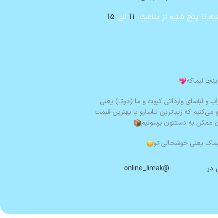
به تا پنج شنبه از ساعت
11
الی
15
ینجا لیماکه
اپ و لباسای وارداتی کیوت و ما (دوتا) یعنی
ی‌کنیم که زیباترین لباسارو با بهترین قیمت
ن ممکن به دستتون برسونیم
ماک یعنی خوشحالی تو
 در
@online_limak