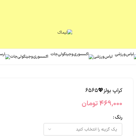
لباس‌ورزشی
اکسسوری‌و‌جینگولی‌جات
کراپ بولز💖۶۵۶۵
469,000
تومان
رنگ