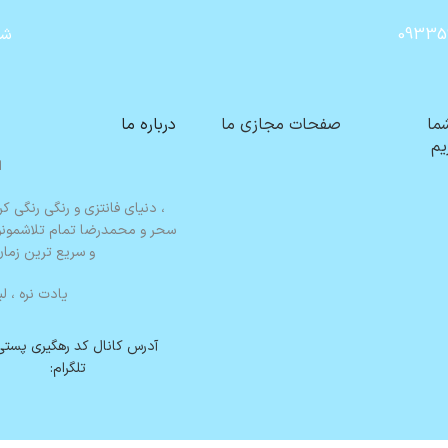
09335
شن
شما
صفحات مجازی ما
درباره ما
یم
ا
، دنیای فانتزی و رنگی رنگی کر
سحر و محمدرضا تمام تلاشمونو م
و سریع ترین زما
یادت نره ،
لی
آدرس کانال کد رهگیری پستی
تلگرام: