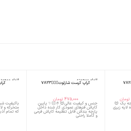
اتمام موجودی
اتمام موجود
کراپ کرست شارلوت🧝🏻‍♀️۷۸۲۳
کراپ
تومان
475,000
تومان
جه یک 😍
جنس و کیفیت عالی😍🤌🏻✨ پایین
باکیفیت شی
 لایه زیری
کاپاش فنرهای عمودی کار شده داخل
متحرکه و ل
پارچه بنداش قابل تنظیمه کاپاش فرمی
که تمام اذ
و کاملا راحتی