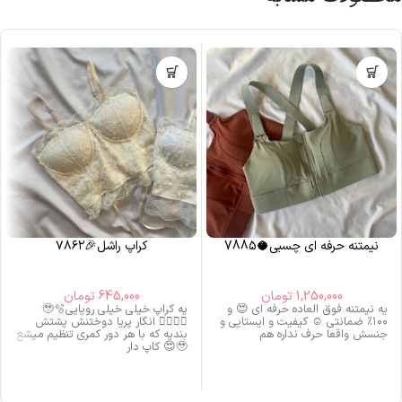
نیمتنه حرفه ای چسبی🥥7885
کراپ راشل🎉۷۸۶۲
1,250,000
تومان
645,000
تومان
یه نیمتنه فوق العاده حرفه ای 😍 و
یه کراپ خیلی خیلی رویایی🥹🫧
۱۰۰٪ ضمانتی ☺️ کیفیت و ایستایی و
🧚🏻‍♀️✨ انگار پریا دوختنش پشتش
جنسش واقعا حرف نداره هم
بندیه که با هر دور کمری تنظیم میشع
🥹😍 کاپ دار