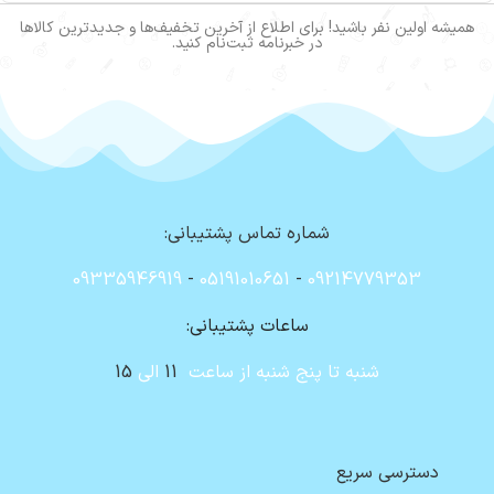
همیشه اولین نفر باشید! برای اطلاع از آخرین تخفیف‌ها و جدیدترین کالاها
در خبرنامه ثبت‌نام کنید.
شماره تماس پشتیبانی:
09335946919
-
05191010651
-
09214779353
ساعات پشتیبانی:
شنبه تا پنج شنبه از ساعت
11
الی
15
دسترسی سریع